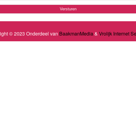
ight © 2023 Onderdeel van
BaakmanMedia
&
Vrolijk Internet S